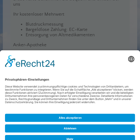
uns
Ihr kostenloser Mehrwert
Blutdruckmessung
Bargeldlose Zahlung: EC-Karte
Entsorgung von Altmedikamenten
Anker-Apotheke